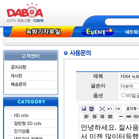
새해 복 많이 받으세요
고객님들 풍요로운 추석되세요
'
'
제목
글쓴이
옵션
비