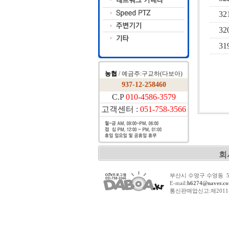
32
32
31
농협
/ 예금주:구교하(다보아)
937-12-258460
C.P
010-4586-3579
고객센터 :
051-758-3566
회
부산시 수영구 수영동 5
E-mail:
h6274@naver.c
통신판매업신고:
제201