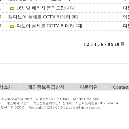
1
16채널 패키지 문의드립니다
다
0
다보아 풀세트 CCTV 카메라 2대
임
9
다보아 풀세트 CCTV 카메라 2대
다
1
2
3
4
5
6
7
8
9
10
사소개
개인정보취급방침
이용약관
Contact
18 알파오피스텔 201호 대표전화:
051-758-3566
팩스:
051-758-3555
om
대표이사:구교하 개인정보관리책임자:신애자 사업자등록번호:
605-07-84084
1-부산수영-0057호
Copyright(c) 2011~2013 daboa.kr All rights reserved.