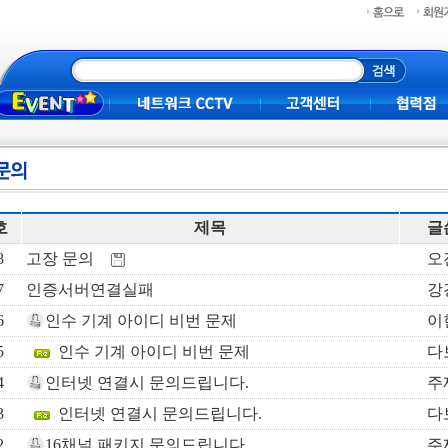
받으세요
로운 추석되세요
호
제목
글
8
고장 문의
오
7
인증서버연결실패
강
6
인수 기계 아이디 비번 문제
이
5
인수 기계 아이디 비번 문제
다
4
인터넷 연결시 문의드립니다.
주
3
인터넷 연결시 문의드립니다.
다
2
16채널 패키지 문의드립니다
주