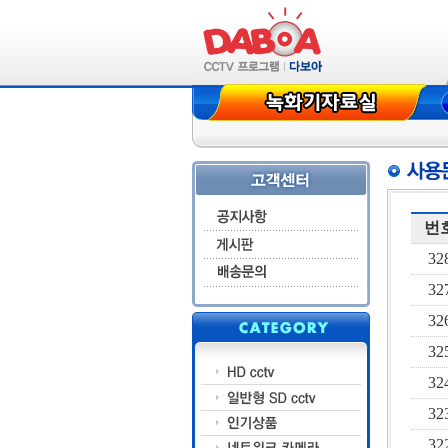
새해 복 많이 
고객님들 풍요
'
'
번
32
32
32
32
32
32
32